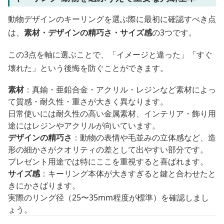
動物デザインのキーリングを選ぶ際に最初に確認すべき点
は、
素材・デザインの精巧さ・サイズ感
の3つです。
この3点を軸に選ぶことで、「イメージと違った」「すぐ
壊れた」という後悔を防ぐことができます。
素材
：真鍮・亜鉛合金・アクリル・レジンなど素材によっ
て質感・耐久性・重さが大きく異なります。
日常使いには耐久性の高い金属素材、インテリア・飾り用
途にはレジンやアクリルが向いています。
デザインの精巧さ
：動物の表情や毛並みの立体感など、造
形の細かさがクオリティの差として出やすい部分です。
プレゼント用途では特にここを重視すると喜ばれます。
サイズ感
：キーリング本体が大きすぎると鍵と合わせたと
きにかさばります。
実際のリング径（25〜35mm程度が標準）を確認しまし
ょう。