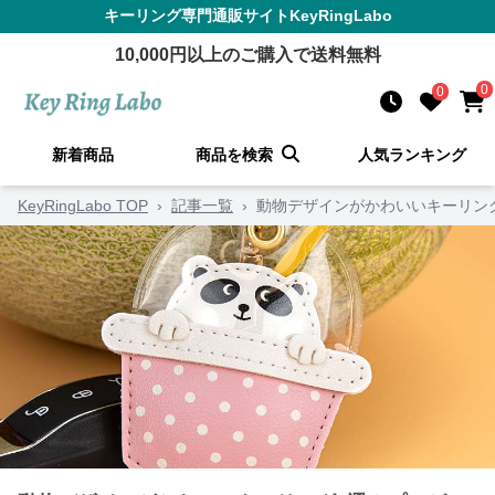
キーリング
専門通販サイト
KeyRingLabo
10,000
円以上のご購入で送料無料
0
0
新着商品
商品を検索
人気ランキング
KeyRingLabo TOP
›
記事一覧
›
動物デザインがかわいいキーリン