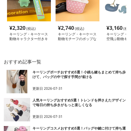
¥
2,320
¥
2,740
¥
3,160
(税込)
(税込)
(税込
キーリング・キーケース
キーリング・キーケース
キーリング・キ
動物キャラクター付きキ
動物モチーフのポップな
空飛ぶ動物キー
ーホルダー
キーホルダー
おすすめ記事一覧
キーリングポーチおすすめ5選！小銭も鍵もまとめて持ち歩
けて、バッグの中で探す手間が省ける
更新日
2026-07-31
人気キーリングおすすめ5選！トレンドを押さえたデザイン
で毎日の持ち歩きがもっと楽しくなる
更新日
2026-07-31
キーリングコスメおすすめ5選！バッグや鍵に付けて持ち運