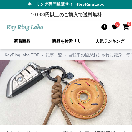
キーリング
専門通販サイト
KeyRingLabo
10,000
円以上のご購入で送料無料
0
0
新着商品
商品を検索
人気ランキング
KeyRingLabo TOP
›
記事一覧
›
自転車の鍵がおしゃれに変身！毎