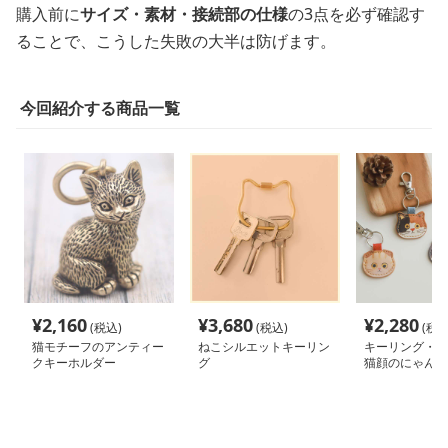
購入前に
サイズ・素材・接続部の仕様
の3点を必ず確認す
ることで、こうした失敗の大半は防げます。
今回紹介する商品一覧
¥
2,160
¥
3,680
¥
2,280
(税込)
(税込)
(税込
猫モチーフのアンティー
ねこシルエットキーリン
キーリング・キ
クキーホルダー
グ
猫顔のにゃんこ
ルダー