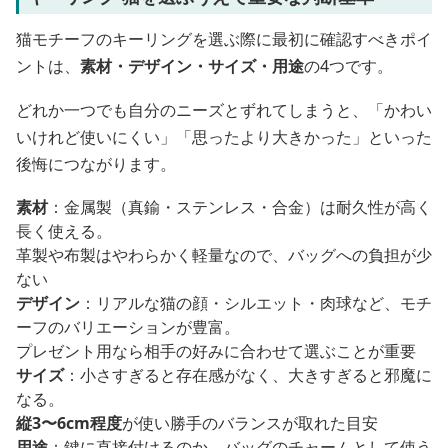
猫モチーフのキーリングを選ぶ際に最初に確認すべきポイ
ントは、
素材・デザイン・サイズ・用途
の4つです。
どれか一つでも自分のニーズとずれてしまうと、「かわい
いけれど使いにくい」「思ったより大きかった」といった
後悔につながります。
素材
：金属製（真鍮・ステンレス・合金）は耐久性が高く
長く使える。
革製や布製はやわらかく軽量なので、バッグへの負担が少
ない
デザイン
：リアルな猫の顔・シルエット・肉球など、モチ
ーフのバリエーションが豊富。
プレゼント用なら相手の好みに合わせて選ぶことが重要
サイズ
：小さすぎると存在感がなく、大きすぎると邪魔に
なる。
縦3〜6cm程度
が使い勝手のバランスが取れた目安
用途
：鍵に直接付けるのか、バッグのチャームとして使う