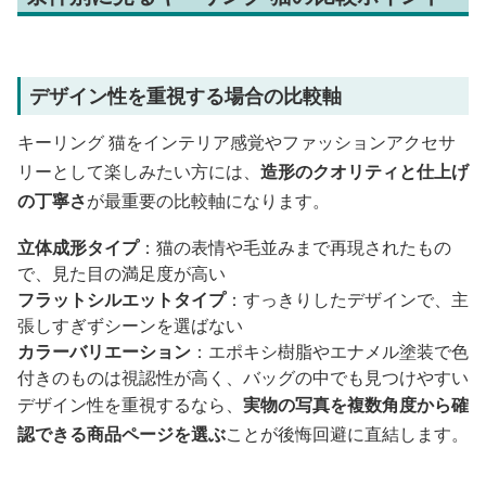
デザイン性を重視する場合の比較軸
キーリング 猫をインテリア感覚やファッションアクセサ
リーとして楽しみたい方には、
造形のクオリティと仕上げ
の丁寧さ
が最重要の比較軸になります。
立体成形タイプ
：猫の表情や毛並みまで再現されたもの
で、見た目の満足度が高い
フラットシルエットタイプ
：すっきりしたデザインで、主
張しすぎずシーンを選ばない
カラーバリエーション
：エポキシ樹脂やエナメル塗装で色
付きのものは視認性が高く、バッグの中でも見つけやすい
デザイン性を重視するなら、
実物の写真を複数角度から確
認できる商品ページを選ぶ
ことが後悔回避に直結します。