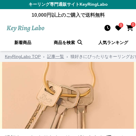
キーリング
専門通販サイト
KeyRingLabo
10,000
円以上のご購入で送料無料
0
0
新着商品
商品を検索
人気ランキング
KeyRingLabo TOP
›
記事一覧
›
猫好きにぴったりなキーリングお