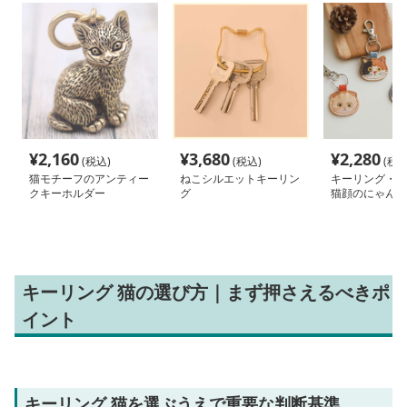
¥
2,160
¥
3,680
¥
2,280
(税込)
(税込)
(税込
猫モチーフのアンティー
ねこシルエットキーリン
キーリング・キ
クキーホルダー
グ
猫顔のにゃんこ
ルダー
キーリング 猫の選び方｜まず押さえるべきポ
イント
キーリング 猫を選ぶうえで重要な判断基準