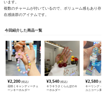
います。
複数のチャームが付いているので、ボリューム感もあり存
在感抜群のアイテムです。
今回紹介した商品一覧
¥
2,200
¥
3,540
¥
2,580
(税込)
(税込)
(税込
花咲くキャンディーチェ
キラキラさくらんぼのキ
キーリング・キ
ーンキーホルダー
ーホルダー
ユニコーン風車
リームキーホル