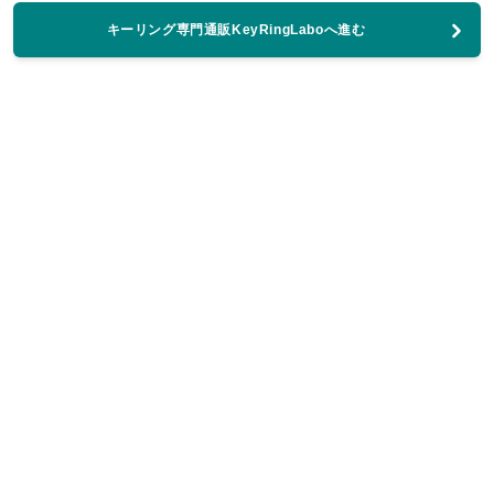
キーリング専門通販KeyRingLaboへ進む