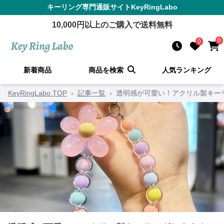
キーリング
専門通販サイト
KeyRingLabo
10,000
円以上のご購入で送料無料
0
0
新着商品
商品を検索
人気ランキング
KeyRingLabo TOP
›
記事一覧
›
透明感が可愛い！アクリル製キー