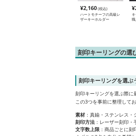
¥
2,160
¥
(税込)
ハートモチーフの高級レ
キ
ザーキーホルダー
職
リ
刻印キーリングの選
刻印キーリングを選ぶ
刻印キーリングを選ぶ際に
この3つを事前に整理して
素材
：真鍮・ステンレス・
刻印方法
：レーザー刻印・
文字数上限
：商品ごとに刻