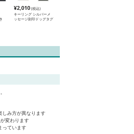
¥
2,010
(税込)
キーリング シルバーメ
き
ッセージ刻印ドッグタグ
ン
型キーリング
す。
楽しみ方が異なります
性が変わります
まっています