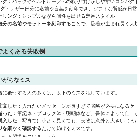
ング
：バッグやベルトループへの取り付けがしやすいコンパク
ング
：レザー部分に名前や言葉を刻印でき、ソフトな質感が日
ーリング
：シンプルながら個性を出せる定番スタイル
自分の名前やモットーを刻印する
ことで、愛着が生まれ長く大
でよくある失敗例
いがちなミス
後に後悔する人の多くは、以下のミスを犯しています。
注文した
：入れたいメッセージが長すぎて省略が必要になるケ
怠った
：筆記体・ブロック体・明朝体など、書体によって仕上
購入した
：写真では小さく見えても、実物は意外と大きい（ま
ジを細かく確認する
だけで防げるミスです。
わせる習慣をつけましょう。