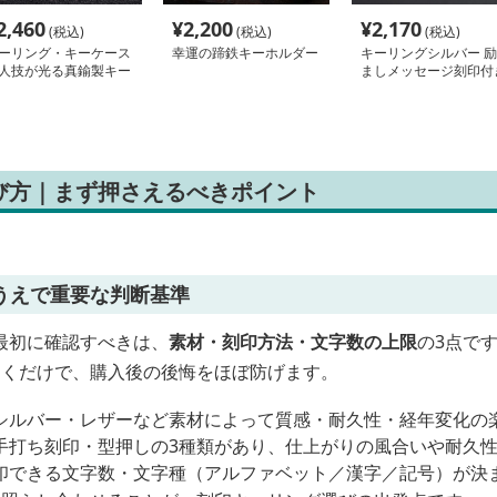
2,460
¥
2,200
¥
2,170
(税込)
(税込)
(税込)
ーリング・キーケース
幸運の蹄鉄キーホルダー
キーリングシルバー 励
人技が光る真鍮製キー
ましメッセージ刻印付
ング
ユニコーン飾りキーリ
グ
び方｜まず押さえるべきポイント
うえで重要な判断基準
最初に確認すべきは、
素材・刻印方法・文字数の上限
の3点で
おくだけで、購入後の後悔をほぼ防げます。
シルバー・レザーなど素材によって質感・耐久性・経年変化の
手打ち刻印・型押しの3種類があり、仕上がりの風合いや耐久
印できる文字数・文字種（アルファベット／漢字／記号）が決