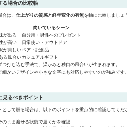
する場合の比較軸
場合は、
仕上がりの質感と経年変化の有無
を軸に比較しましょ
向いているシーン
味が出る
自分用・男性へのプレゼント
性が高い
日常使い・アウトドア
沢が美しい
ペア・記念品
ある風合い
カジュアルギフト
ずつ打ち込む手法で、温かみと独自の風合いが生まれます。
で細かいデザインや小さな文字にも対応しやすいのが強みです
に見るべきポイント
トとして贈る場合は、以下のポイントを重点的に確認してくだ
そのまま渡せる状態で届くかを確認