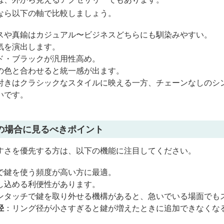
なら以下の軸で比較しましょう。
スや真鍮はカジュアル〜ビジネスどちらにも馴染みやすい。
気を演出します。
ド・ブラックが汎用性高め。
の色と合わせると統一感が出ます。
付きはクラシックなスタイルに映える一方、チェーンなしのシ
いです。
の場合に見るべきポイント
すさを優先する方は、以下の機能に注目してください。
で鍵を使う頻度が高い方に最適。
し込める利便性があります。
ンタッチで鍵を取り外せる機構があると、急いでいる場面でも
径
：リング径が小さすぎると鍵が増えたときに追加できなくな