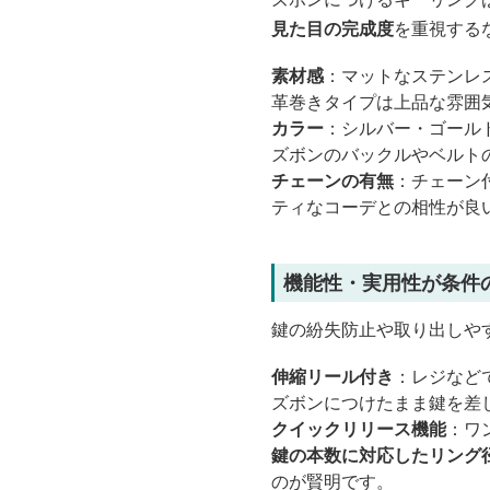
見た目の完成度
を重視する
素材感
：マットなステンレ
革巻きタイプは上品な雰囲
カラー
：シルバー・ゴール
ズボンのバックルやベルト
チェーンの有無
：チェーン
ティなコーデとの相性が良
機能性・実用性が条件
鍵の紛失防止や取り出しや
伸縮リール付き
：レジなど
ズボンにつけたまま鍵を差
クイックリリース機能
：ワ
鍵の本数に対応したリング
のが賢明です。