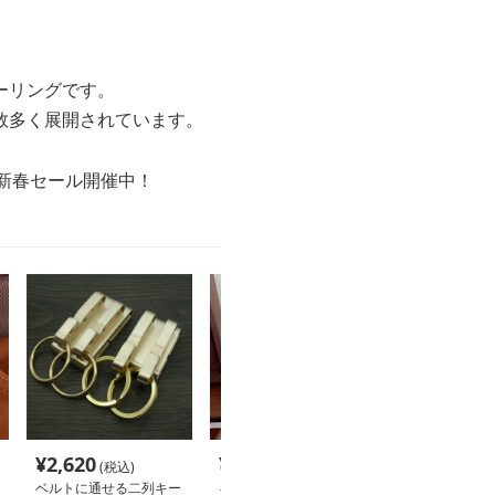
ーリングです。
数多く展開されています。
の新春セール開催中！
¥
2,620
¥
2,200
¥
5,260
(税込)
(税込)
(税込
ベルトに通せる二列キー
キーリング・キーケース
キーリング・キ