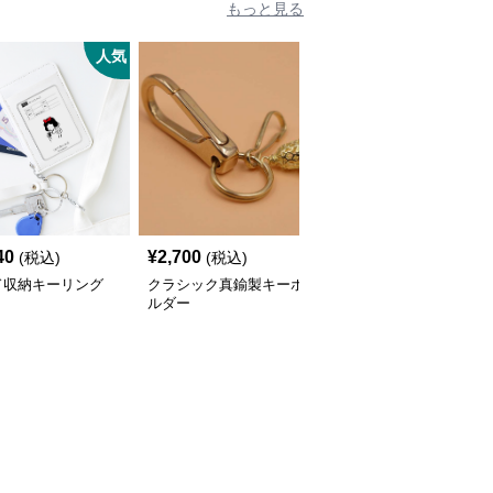
もっと見る
人気
人
40
¥
2,700
¥
4,800
(税込)
(税込)
(税込)
ド収納キーリング
クラシック真鍮製キーホ
本革素材のハンバーガー
ルダー
キーホルダー