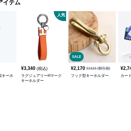
アイテム
人気
SALE
¥
3,340
¥
2,170
¥
2,7
(税込)
¥
2420
(割引前)
製キーホ
ラグジュアリーHマーク
フック型キーホルダー
カー
キーホルダー