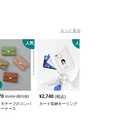
もっと見る
人気
人気
70
¥
2,740
¥
4,800
(税込)
(税込)
¥
5300
(割引前)
トモチーフのコンパ
カード収納キーリング
革製ドーナツモチーフキ
キーケース
ーホルダー