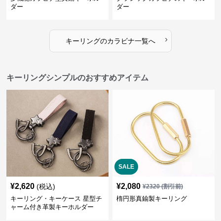
ダー
ダー
›
キーリング
の
カラビナ
一覧へ
キーリングシンプルのおすすめアイテム
SALE
¥
2,620
¥
2,080
(税込)
¥
2320
(割引前)
キーリング・キーケース 星型チ
楕円形真鍮製キーリング
ャーム付き革製キーホルダー