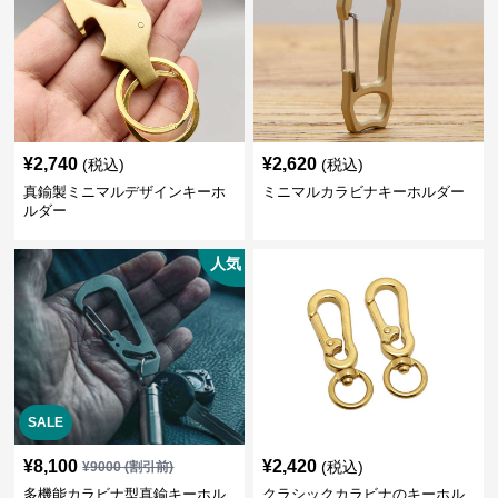
¥
2,740
¥
2,620
(税込)
(税込)
真鍮製ミニマルデザインキーホ
ミニマルカラビナキーホルダー
ルダー
人気
SALE
¥
8,100
¥
2,420
(税込)
¥
9000
(割引前)
多機能カラビナ型真鍮キーホル
クラシックカラビナのキーホル