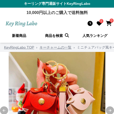
キーリング
専門通販サイト
KeyRingLabo
10,000
円以上のご購入で送料無料
0
0
新着商品
商品を検索
人気ランキング
KeyRingLabo TOP
›
キーチャームの一覧
›
ミニチュアバッグ風キ
Previous slide
Ne