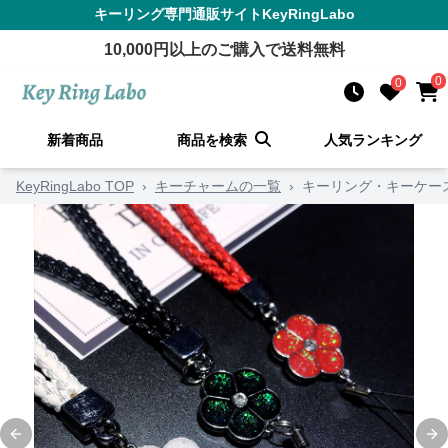
キーリング
専門通販サイト
KeyRingLabo
10,000
円以上のご購入で送料無料
0
0
新着商品
商品を検索
人気ランキング
KeyRingLabo TOP
›
キーチャームの一覧
›
キーリング・キーケー
Previous slide
Ne