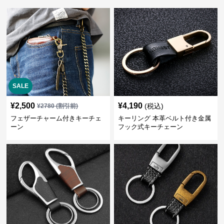
SALE
¥
2,500
¥
4,190
(税込)
¥
2780
(割引前)
フェザーチャーム付きキーチェ
キーリング 本革ベルト付き金属
ーン
フック式キーチェーン