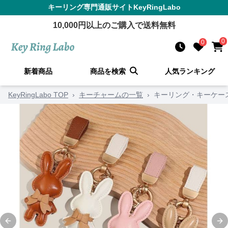
キーリング
専門通販サイト
KeyRingLabo
10,000
円以上のご購入で送料無料
0
0
新着商品
商品を検索
人気ランキング
KeyRingLabo TOP
›
キーチャームの一覧
›
キーリング・キーケー
Previous slide
Ne