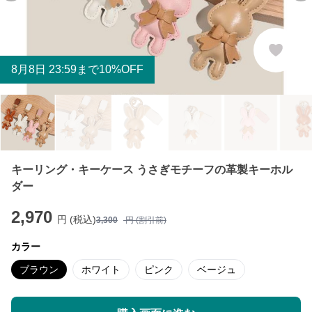
8
月
8
日 23:59まで10%OFF
キーリング・キーケース うさぎモチーフの革製キーホル
ダー
2,970
円 (税込)
3,300
円 (割引前)
カラー
ブラウン
ホワイト
ピンク
ベージュ