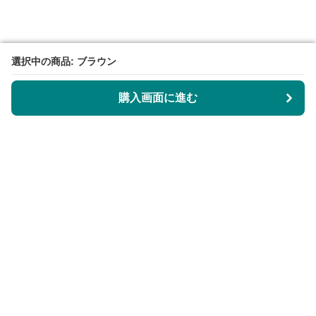
選択中の商品: ブラウン
選択中の商品: ブラウン
購入画面に進む
購入画面に進む
KeyRingLabo
について