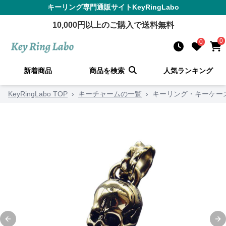
キーリング
専門通販サイト
KeyRingLabo
10,000
円以上のご購入で送料無料
0
0
新着商品
商品を検索
人気ランキング
KeyRingLabo TOP
›
キーチャームの一覧
›
キーリング・キーケー
Previous slide
Ne