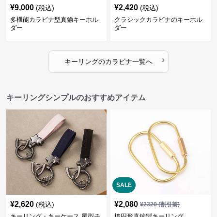
¥
9,000
¥
2,420
(税込)
(税込)
多機能カラビナ型真鍮キーホル
クラシックカラビナのキーホル
ダー
ダー
›
キーリング
の
カラビナ
一覧へ
キーリングシンプルのおすすめアイテム
SALE
¥
2,620
¥
2,080
(税込)
¥
2320
(割引前)
キーリング・キーケース 星型チ
楕円形真鍮製キーリング