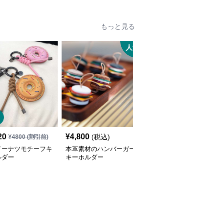
もっと見る
人気
SALE
20
¥
4,800
¥
3,340
(税込)
¥
4800
(割引前)
¥
3720
(割引前)
ドーナツモチーフキ
本革素材のハンバーガー
花びらモチーフのレザー
ルダー
キーホルダー
キーケース