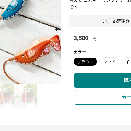
です。
ご注文確定か
Next slide
3,580
円
カラー
ブラウン
レッド
イ
購
カー