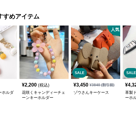
すすめアイテム
人気
SALE
SALE
¥
2,200
¥
3,450
¥
4,3
(税込)
¥
3840
(割引前)
ーホルダ
花咲くキャンディーチェ
ゾウさんキーケース
革製
ーンキーホルダー
ーホ