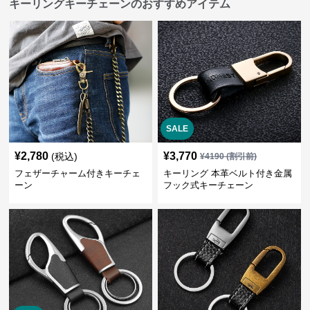
キーリングキーチェーンのおすすめアイテム
SALE
¥
2,780
¥
3,770
(税込)
¥
4190
(割引前)
フェザーチャーム付きキーチェ
キーリング 本革ベルト付き金属
ーン
フック式キーチェーン