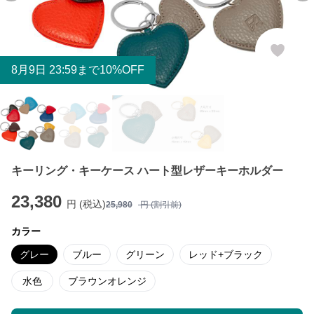
8
月
9
日 23:59まで10%OFF
キーリング・キーケース ハート型レザーキーホルダー
23,380
円 (税込)
25,980
円 (割引前)
カラー
グレー
ブルー
グリーン
レッド+ブラック
水色
ブラウンオレンジ