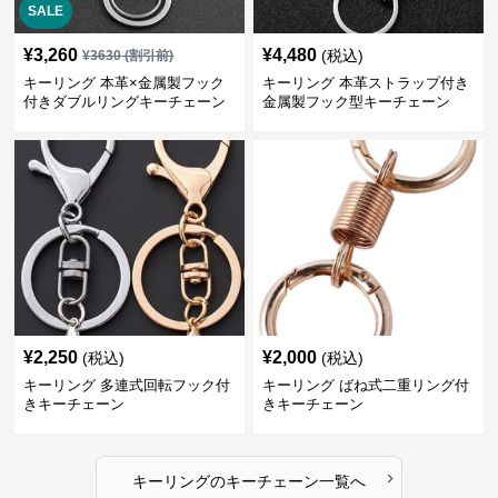
SALE
¥
3,260
¥
4,480
(税込)
¥
3630
(割引前)
キーリング 本革×金属製フック
キーリング 本革ストラップ付き
付きダブルリングキーチェーン
金属製フック型キーチェーン
¥
2,250
¥
2,000
(税込)
(税込)
キーリング 多連式回転フック付
キーリング ばね式二重リング付
きキーチェーン
きキーチェーン
›
キーリング
の
キーチェーン
一覧へ