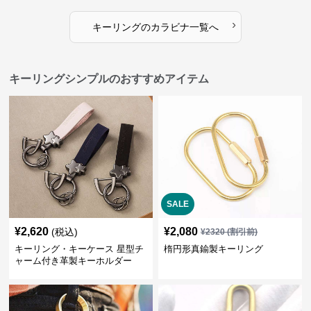
›
キーリング
の
カラビナ
一覧へ
キーリングシンプルのおすすめアイテム
SALE
¥
2,620
¥
2,080
(税込)
¥
2320
(割引前)
キーリング・キーケース 星型チ
楕円形真鍮製キーリング
ャーム付き革製キーホルダー