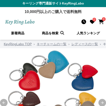
キーリング
専門通販サイト
KeyRingLabo
10,000
円以上のご購入で送料無料
0
0
新着商品
商品を検索
人気ランキング
KeyRingLabo TOP
›
キーチャームの一覧
›
レディースの一覧
›
Previous slide
Ne