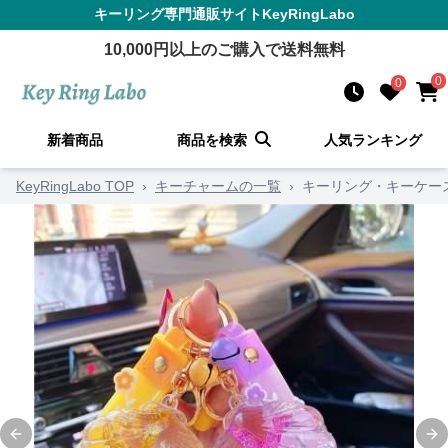
キーリング
専門通販サイト
KeyRingLabo
10,000
円以上のご購入で送料無料
0
0
新着商品
商品を検索
人気ランキング
KeyRingLabo TOP
›
キーチャームの一覧
›
キーリング・キーケー
Previous slide
Ne