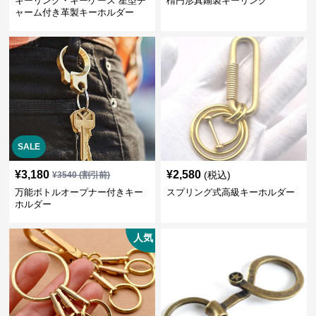
キーリング・キーケース 星型チ
楕円形真鍮製キーリング
ャーム付き革製キーホルダー
SALE
¥
3,180
¥
2,580
(税込)
¥
3540
(割引前)
万能ボトルオープナー付きキー
スプリング式高級キーホルダー
ホルダー
人気