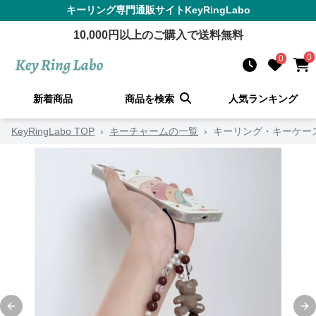
キーリング
専門通販サイト
KeyRingLabo
10,000
円以上のご購入で送料無料
0
0
新着商品
商品を検索
人気ランキング
KeyRingLabo TOP
›
キーチャームの一覧
›
キーリング・キーケー
Previous slide
Ne