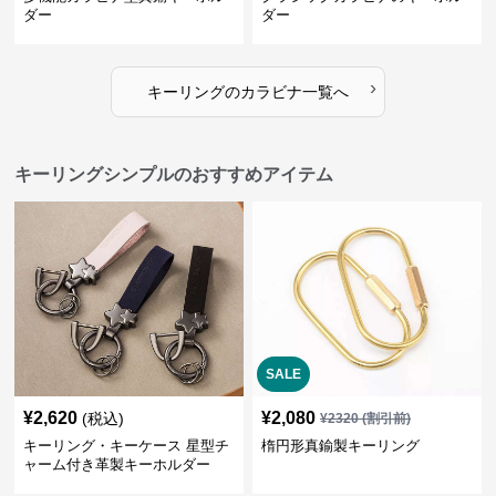
ダー
ダー
›
キーリング
の
カラビナ
一覧へ
キーリングシンプルのおすすめアイテム
SALE
¥
2,620
¥
2,080
(税込)
¥
2320
(割引前)
キーリング・キーケース 星型チ
楕円形真鍮製キーリング
ャーム付き革製キーホルダー