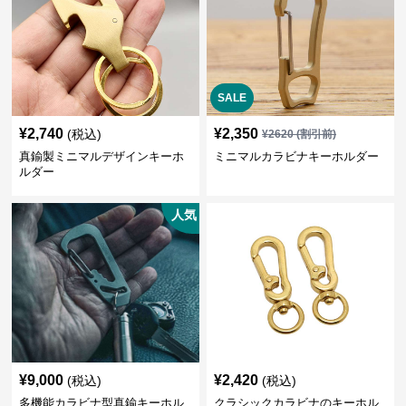
SALE
¥
2,740
¥
2,350
(税込)
¥
2620
(割引前)
真鍮製ミニマルデザインキーホ
ミニマルカラビナキーホルダー
ルダー
人気
¥
9,000
¥
2,420
(税込)
(税込)
多機能カラビナ型真鍮キーホル
クラシックカラビナのキーホル