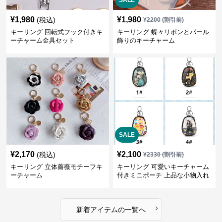
SALE
¥
1,980
¥
1,980
(税込)
¥
2200
(割引前)
キーリング 回転式フック付きキ
キーリング 蝶々リボンとパール
ーチャーム金具セット
飾りのキーチャーム
SALE
¥
2,170
¥
2,100
(税込)
¥
2330
(割引前)
キーリング 立体薔薇モチーフキ
キーリング 可愛いキーチャーム
ーチャーム
付きミニポーチ 上品な小物入れ
キーケース
›
新着アイテムの一覧へ