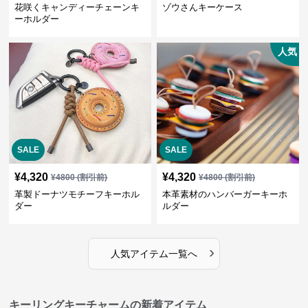
花咲くキャンディーチェーンキ
ゾウさんキーケース
ーホルダー
人気
SALE
SALE
¥
4,320
¥
4,320
¥
4800
(割引前)
¥
4800
(割引前)
革製ドーナツモチーフキーホル
本革素材のハンバーガーキーホ
ダー
ルダー
›
人気アイテム一覧へ
キーリングキーチャームの新着アイテム