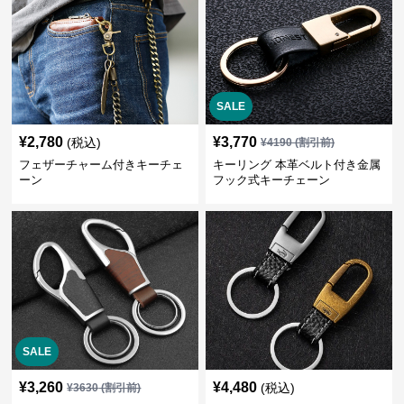
SALE
¥
2,780
¥
3,770
(税込)
¥
4190
(割引前)
フェザーチャーム付きキーチェ
キーリング 本革ベルト付き金属
ーン
フック式キーチェーン
SALE
¥
3,260
¥
4,480
(税込)
¥
3630
(割引前)