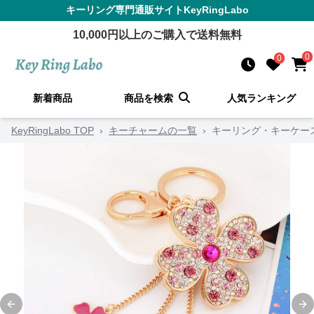
キーリング
専門通販サイト
KeyRingLabo
10,000
円以上のご購入で送料無料
0
0
新着商品
商品を検索
人気ランキング
KeyRingLabo TOP
›
キーチャームの一覧
›
キーリング・キーケー
Previous slide
Ne