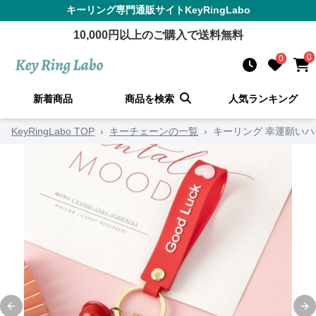
キーリング
専門通販サイト
KeyRingLabo
10,000
円以上のご購入で送料無料
0
0
新着商品
商品を検索
人気ランキング
KeyRingLabo TOP
›
キーチェーンの一覧
›
キーリング 幸運願い
Previous slide
Ne