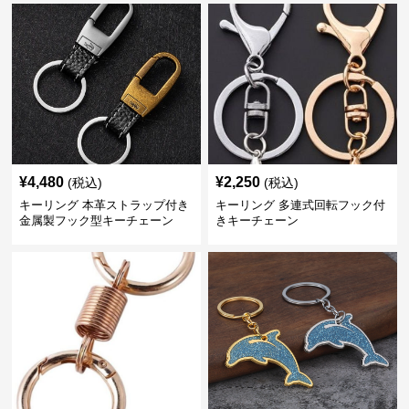
¥
4,480
¥
2,250
(税込)
(税込)
キーリング 本革ストラップ付き
キーリング 多連式回転フック付
金属製フック型キーチェーン
きキーチェーン