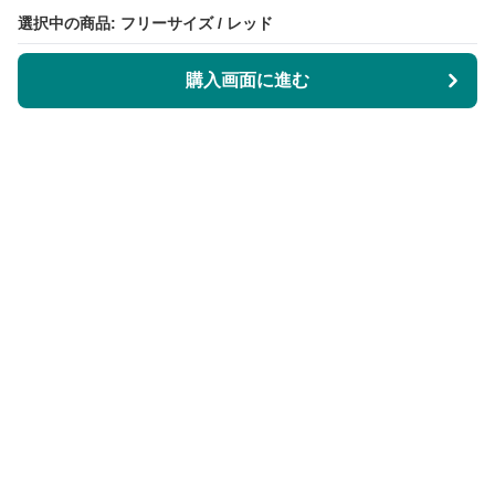
選択中の商品: フリーサイズ / レッド
選択中の商品: フリーサイズ / レッド
購入画面に進む
購入画面に進む
KeyRingLabo
について
会社概要
利用規約