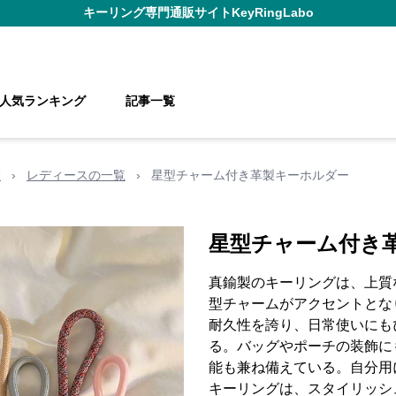
キーリング
専門通販サイト
KeyRingLabo
人気ランキング
記事一覧
覧
›
レディースの一覧
›
星型チャーム付き革製キーホルダー
星型チャーム付き
真鍮製のキーリングは、上質
型チャームがアクセントとな
耐久性を誇り、日常使いにも
る。バッグやポーチの装飾に
能も兼ね備えている。自分用
キーリングは、スタイリッシ