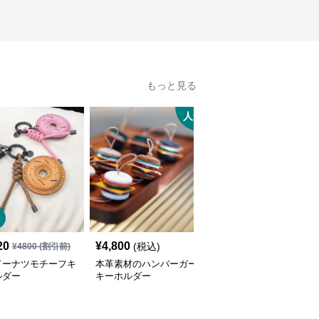
もっと見る
人気
SALE
20
¥
4,800
¥
3,340
(税込)
¥
4800
(割引前)
¥
3720
(割引前)
ドーナツモチーフキ
本革素材のハンバーガー
花びらモチーフのレザー
ルダー
キーホルダー
キーケース