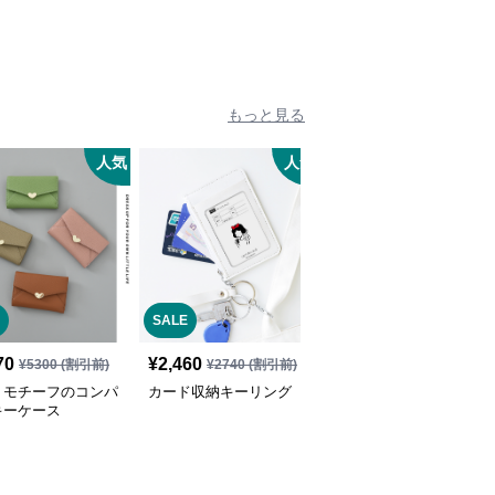
もっと見る
人気
人気
SALE
SALE
70
¥
2,460
¥
4,320
¥
5300
(割引前)
¥
2740
(割引前)
¥
4800
(割引前)
トモチーフのコンパ
カード収納キーリング
革製ドーナツモチーフキ
キーケース
ーホルダー