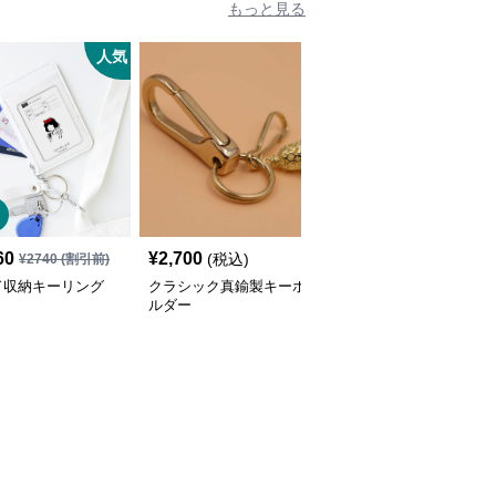
もっと見る
人気
人
60
¥
2,700
¥
4,800
(税込)
(税込)
¥
2740
(割引前)
ド収納キーリング
クラシック真鍮製キーホ
本革素材のハンバーガー
ルダー
キーホルダー