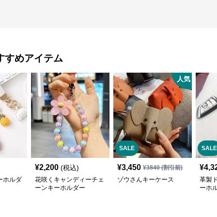
すすめアイテム
人気
SALE
SALE
¥
2,200
¥
3,450
¥
4,3
(税込)
¥
3840
(割引前)
ーホルダ
花咲くキャンディーチェ
ゾウさんキーケース
革製
ーンキーホルダー
ーホ