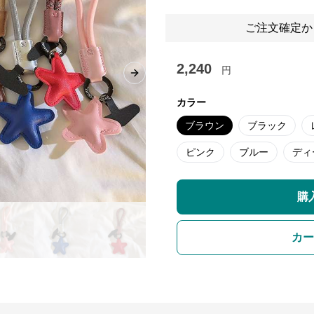
ご注文確定か
2,240
円
Next slide
カラー
ブラウン
ブラック
ピンク
ブルー
ディ
購
カー