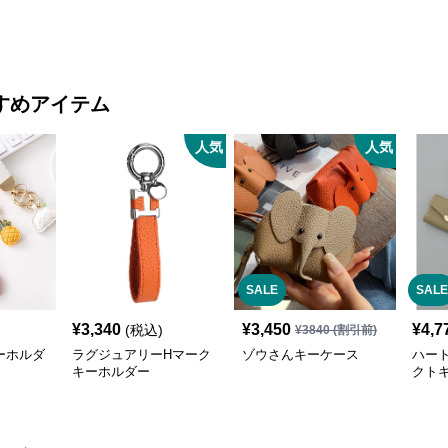
すめアイテム
人気
人気
SALE
SALE
¥
3,340
¥
3,450
¥
4,7
(税込)
¥
3840
(割引前)
ーホルダ
ラグジュアリーHマーク
ゾウさんキーケース
ハー
キーホルダー
クト