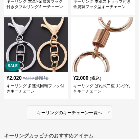
キーリング 本革×金属製フック
キーリング 本革ストラップ付き
付きダブルリングキーチェーン
金属製フック型キーチェーン
SALE
¥
2,020
¥
2,000
(税込)
¥
2250
(割引前)
キーリング 多連式回転フック付
キーリング ばね式二重リング付
きキーチェーン
きキーチェーン
›
キーリング
の
キーチェーン
一覧へ
キーリングカラビナのおすすめアイテム