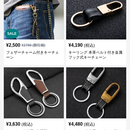
SALE
¥
2,500
¥
4,190
(税込)
¥
2780
(割引前)
フェザーチャーム付きキーチェ
キーリング 本革ベルト付き金属
ーン
フック式キーチェーン
¥
3,630
¥
4,480
(税込)
(税込)