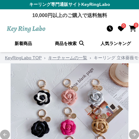
キーリング
専門通販サイト
KeyRingLabo
10,000
円以上のご購入で送料無料
0
0
新着商品
商品を検索
人気ランキング
KeyRingLabo TOP
›
キーチャームの一覧
›
キーリング 立体薔薇
Previous slide
Ne