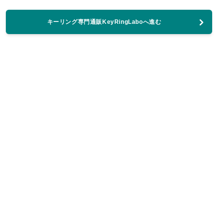
キーリング専門通販KeyRingLaboへ進む