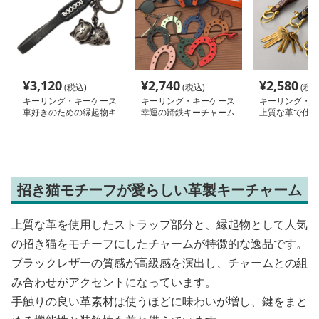
¥
3,120
¥
2,740
¥
2,580
(税込)
(税込)
(税込
キーリング・キーケース
キーリング・キーケース
キーリング・キ
車好きのための縁起物キ
幸運の蹄鉄キーチャーム
上質な革で仕立
ーホルダー
技の鍵束
招き猫モチーフが愛らしい革製キーチャーム
上質な革を使用したストラップ部分と、縁起物として人気
の招き猫をモチーフにしたチャームが特徴的な逸品です。
ブラックレザーの質感が高級感を演出し、チャームとの組
み合わせがアクセントになっています。
手触りの良い革素材は使うほどに味わいが増し、鍵をまと