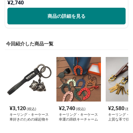
¥
2,740
商品の詳細を見る
今回紹介した商品一覧
¥
3,120
¥
2,740
¥
2,580
(税込)
(税込)
(税込
キーリング・キーケース
キーリング・キーケース
キーリング・キ
車好きのための縁起物キ
幸運の蹄鉄キーチャーム
上質な革で仕立
ーホルダー
技の鍵束