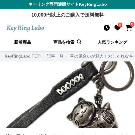
キーリング
専門通販サイト
KeyRingLabo
10,000
円以上のご購入で送料無料
0
0
新着商品
商品を検索
人気ランキング
KeyRingLabo TOP
›
記事一覧
›
革の風合いが魅力！おしゃれなキ