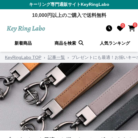
キーリング
専門通販サイト
KeyRingLabo
10,000
円以上のご購入で送料無料
0
0
新着商品
商品を検索
人気ランキング
KeyRingLabo TOP
›
記事一覧
›
プレゼントにも最適！お揃いキー