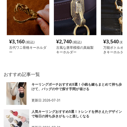
¥
3,160
¥
2,740
¥
3,540
(税込)
(税込)
(税込
古代ワニ骨格キーホルダ
古風な唐草模様の真鍮製
万能ボトルオー
ー
キーホルダー
きキーホルダー
おすすめ記事一覧
キーリングポーチおすすめ5選！小銭も鍵もまとめて持ち歩
けて、バッグの中で探す手間が省ける
更新日
2026-07-31
人気キーリングおすすめ5選！トレンドを押さえたデザイン
で毎日の持ち歩きがもっと楽しくなる