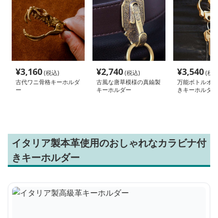
¥
3,160
¥
2,740
¥
3,540
(税込)
(税込)
(税込
古代ワニ骨格キーホルダ
古風な唐草模様の真鍮製
万能ボトルオー
ー
キーホルダー
きキーホルダー
イタリア製本革使用のおしゃれなカラビナ付
きキーホルダー