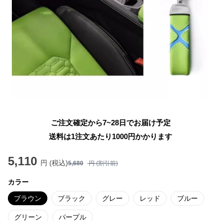
ご注文確定から7~28日でお届け予定
送料は1注文あたり
1000
円かかります
5,110
円 (税込)
5,680
円 (割引前)
カラー
ブラウン
ブラック
グレー
レッド
ブルー
グリーン
パープル