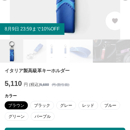
8
月
9
日 23:59まで10%OFF
イタリア製高級革キーホルダー
5,110
円 (税込)
5,680
円 (割引前)
カラー
ブラウン
ブラック
グレー
レッド
ブルー
グリーン
パープル