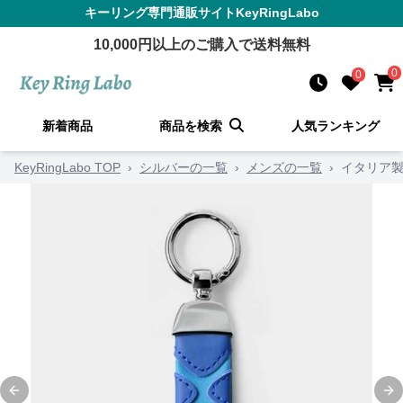
キーリング
専門通販サイト
KeyRingLabo
10,000
円以上のご購入で送料無料
0
0
新着商品
商品を検索
人気ランキング
KeyRingLabo TOP
›
シルバーの一覧
›
メンズの一覧
›
イタリア
Previous slide
Ne