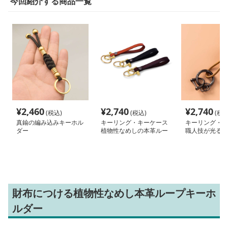
今回紹介する商品一覧
¥
2,460
¥
2,740
¥
2,740
(税込)
(税込)
(税込
真鍮の編み込みキーホル
キーリング・キーケース
キーリング・キ
ダー
植物性なめしの本革ルー
職人技が光る上
プキーホルダー
キーホルダー
財布につける植物性なめし本革ループキーホ
ルダー