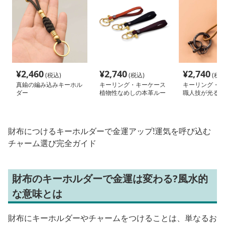
¥
2,460
¥
2,740
¥
2,740
(税込)
(税込)
(税込
真鍮の編み込みキーホル
キーリング・キーケース
キーリング・キ
ダー
植物性なめしの本革ルー
職人技が光る上
プキーホルダー
キーホルダー
財布につけるキーホルダーで金運アップ!運気を呼び込む
チャーム選び完全ガイド
財布のキーホルダーで金運は変わる?風水的
な意味とは
財布にキーホルダーやチャームをつけることは、単なるお