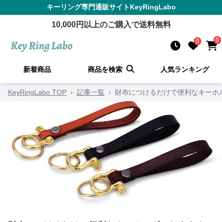
キーリング
専門通販サイト
KeyRingLabo
10,000
円以上のご購入で送料無料
0
0
新着商品
商品を検索
人気ランキング
KeyRingLabo TOP
›
記事一覧
›
財布につけるだけで便利なキーホ