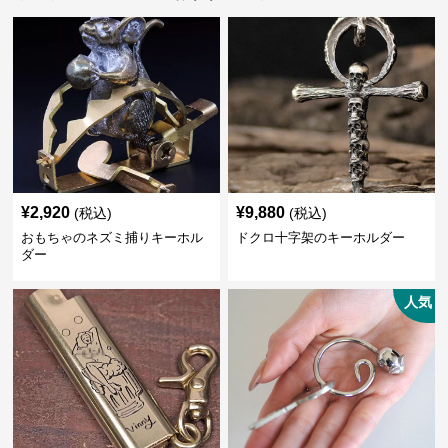
¥
2,920
¥
9,880
(税込)
(税込)
おもちゃのネズミ捕りキーホル
ドクロ十字架のキーホルダー
ダー
人気