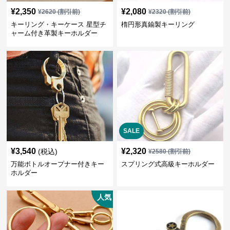
¥
2,350
¥
2,080
¥
2620
(割引前)
¥
2320
(割引前)
キーリング・キーケース 星型チ
楕円形真鍮製キーリング
ャーム付き革製キーホルダー
SALE
¥
3,540
¥
2,320
(税込)
¥
2580
(割引前)
万能ボトルオープナー付きキー
スプリング式高級キーホルダー
ホルダー
人気