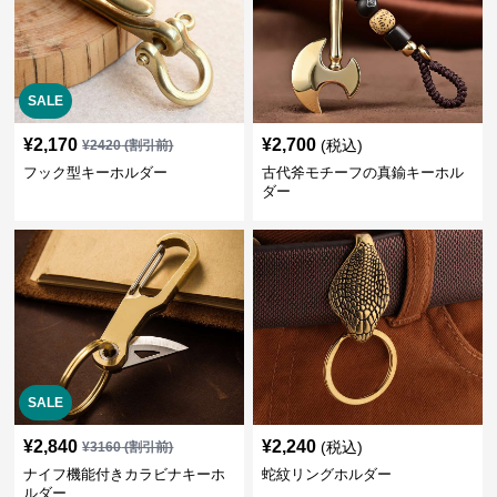
SALE
¥
2,170
¥
2,700
(税込)
¥
2420
(割引前)
フック型キーホルダー
古代斧モチーフの真鍮キーホル
ダー
SALE
¥
2,840
¥
2,240
(税込)
¥
3160
(割引前)
ナイフ機能付きカラビナキーホ
蛇紋リングホルダー
ルダー