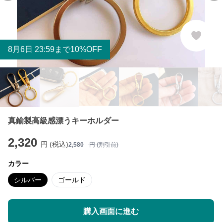
8
月
6
日 23:59まで10%OFF
真鍮製高級感漂うキーホルダー
2,320
円 (税込)
2,580
円 (割引前)
カラー
シルバー
ゴールド
購入画面に進む