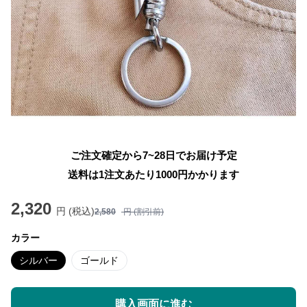
ご注文確定から7~28日でお届け予定
送料は1注文あたり
1000
円かかります
2,320
円 (税込)
2,580
円 (割引前)
カラー
シルバー
ゴールド
購入画面に進む