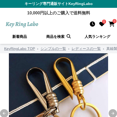
キーリング
専門通販サイト
KeyRingLabo
10,000
円以上のご購入で送料無料
0
0
新着商品
商品を検索
人気ランキング
KeyRingLabo TOP
›
シンプルの一覧
›
レディースの一覧
›
真鍮
Previous slide
Ne