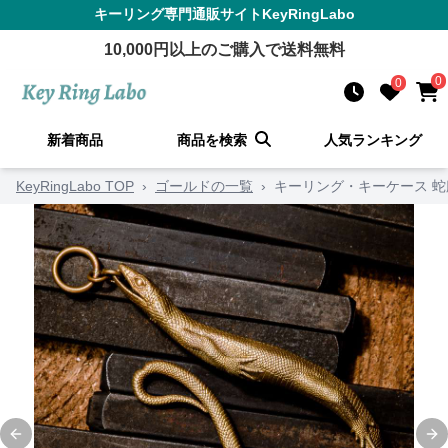
キーリング
専門通販サイト
KeyRingLabo
10,000
円以上のご購入で送料無料
0
0
新着商品
商品を検索
人気ランキング
KeyRingLabo TOP
›
ゴールドの一覧
›
キーリング・キーケース 
Previous slide
Ne