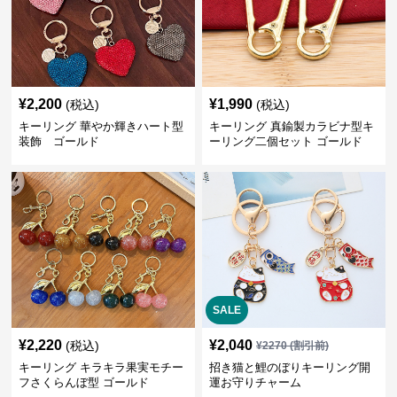
¥
2,200
¥
1,990
(税込)
(税込)
キーリング 華やか輝きハート型
キーリング 真鍮製カラビナ型キ
装飾 ゴールド
ーリング二個セット ゴールド
SALE
¥
2,220
¥
2,040
(税込)
¥
2270
(割引前)
キーリング キラキラ果実モチー
招き猫と鯉のぼりキーリング開
フさくらんぼ型 ゴールド
運お守りチャーム