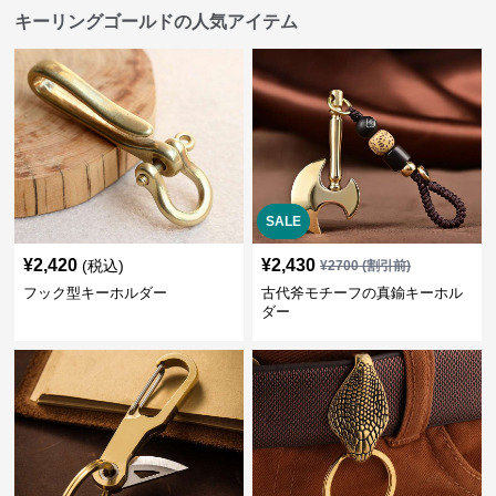
キーリングゴールドの人気アイテム
SALE
¥
2,420
¥
2,430
(税込)
¥
2700
(割引前)
フック型キーホルダー
古代斧モチーフの真鍮キーホル
ダー