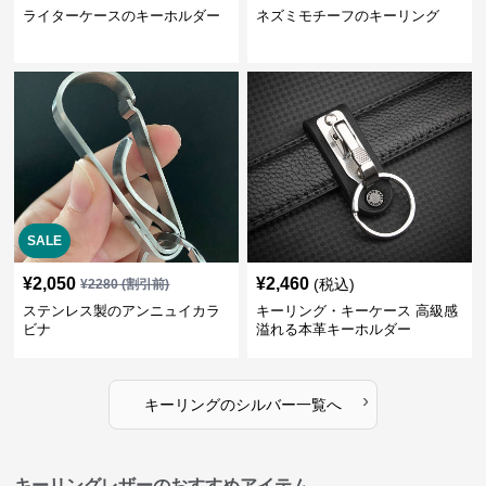
ライターケースのキーホルダー
ネズミモチーフのキーリング
SALE
¥
2,050
¥
2,460
(税込)
¥
2280
(割引前)
ステンレス製のアンニュイカラ
キーリング・キーケース 高級感
ビナ
溢れる本革キーホルダー
›
キーリング
の
シルバー
一覧へ
キーリングレザーのおすすめアイテム