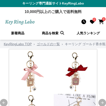
キーリング
専門通販サイト
KeyRingLabo
10,000
円以上のご購入で送料無料
0
0
新着商品
商品を検索
人気ランキング
KeyRingLabo TOP
›
ゴールドの一覧
›
キーリング ゴールド香水瓶
Previous slide
Ne