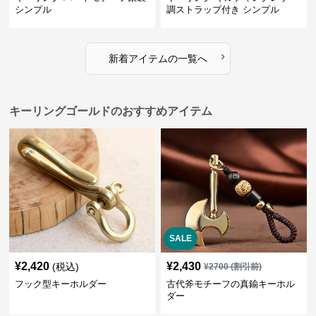
シンプル
調ストラップ付き シンプル
›
新着アイテムの一覧へ
キーリングゴールドのおすすめアイテム
SALE
¥
2,420
¥
2,430
(税込)
¥
2700
(割引前)
フック型キーホルダー
古代斧モチーフの真鍮キーホル
ダー