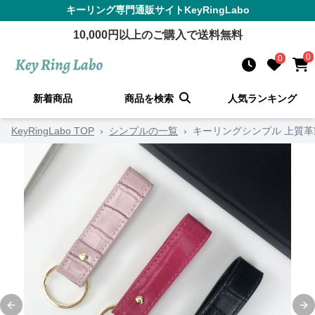
キーリング
専門通販サイト
KeyRingLabo
10,000
円以上のご購入で送料無料
0
0
新着商品
商品を検索
人気ランキング
KeyRingLabo TOP
›
シンプルの一覧
›
キーリングシンプル 上質
Previous slide
Ne