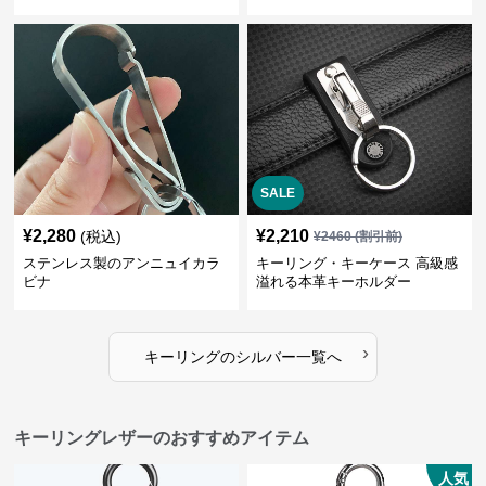
SALE
¥
2,280
¥
2,210
(税込)
¥
2460
(割引前)
ステンレス製のアンニュイカラ
キーリング・キーケース 高級感
ビナ
溢れる本革キーホルダー
›
キーリング
の
シルバー
一覧へ
キーリングレザーのおすすめアイテム
人気