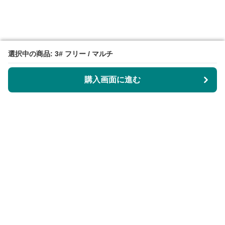
選択中の商品: 3# フリー / マルチ
選択中の商品: 3# フリー / マルチ
購入画面に進む
購入画面に進む
KeyRingLabo
について