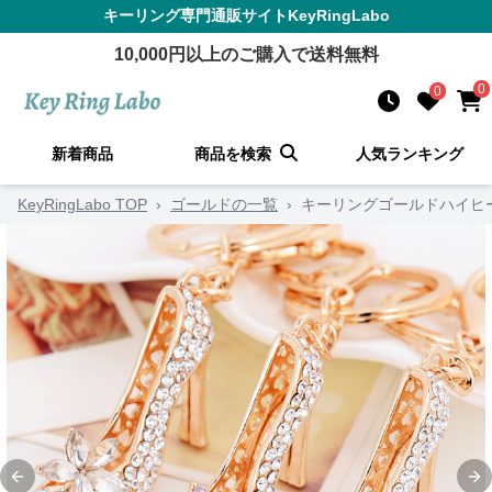
キーリング
専門通販サイト
KeyRingLabo
10,000
円以上のご購入で送料無料
0
0
新着商品
商品を検索
人気ランキング
KeyRingLabo TOP
›
ゴールドの一覧
›
キーリングゴールドハイヒ
Previous slide
Ne