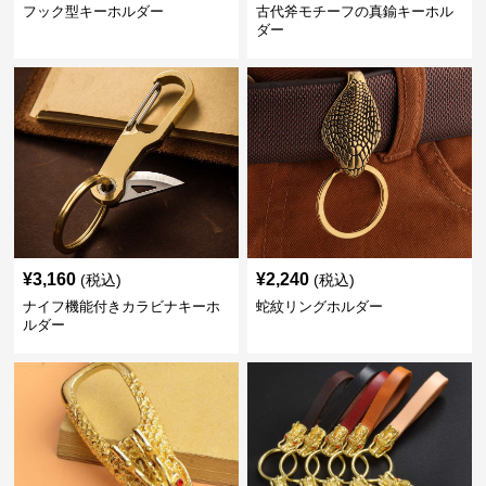
フック型キーホルダー
古代斧モチーフの真鍮キーホル
ダー
¥
3,160
¥
2,240
(税込)
(税込)
ナイフ機能付きカラビナキーホ
蛇紋リングホルダー
ルダー