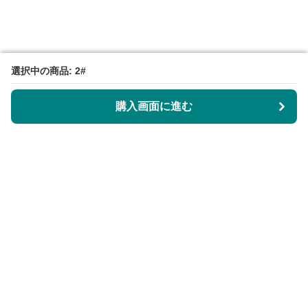
選択中の商品: 2#
選択中の商品: 2#
購入画面に進む
購入画面に進む
KeyRingLabo
について