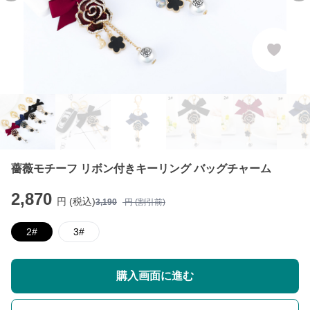
薔薇モチーフ リボン付きキーリング バッグチャーム
2,870
円 (税込)
3,190
円 (割引前)
2#
3#
購入画面に進む