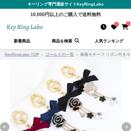
キーリング
専門通販サイト
KeyRingLabo
10,000
円以上のご購入で送料無料
0
0
新着商品
商品を検索
人気ランキング
KeyRingLabo TOP
›
ゴールドの一覧
›
薔薇モチーフ リボン付きキ
Previous slide
Ne