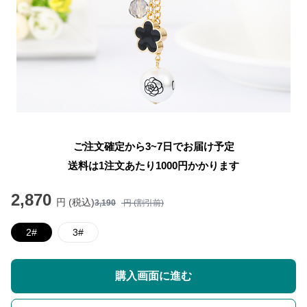
ご注文確定から3~7日でお届け予定
送料は1注文あたり
1000
円かかります
2,870
円 (税込)
3,190
円 (割引前)
2#
3#
購入画面に進む