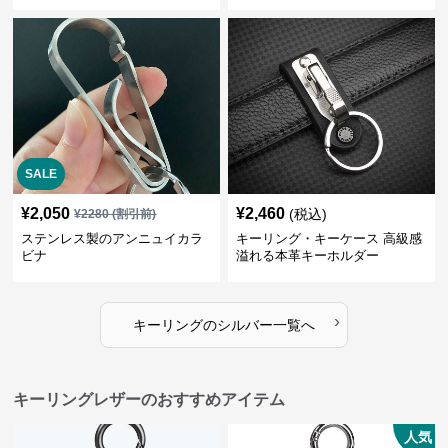
SALE
¥
2,050
¥
2,460
(税込)
¥
2280
(割引前)
ステンレス製のアンニュイカラ
キーリング・キーケース 高級感
ビナ
溢れる本革キーホルダー
›
キーリング
の
シルバー
一覧へ
キーリングレザーのおすすめアイテム
人気