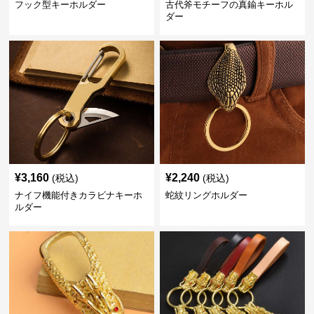
フック型キーホルダー
古代斧モチーフの真鍮キーホル
ダー
¥
3,160
¥
2,240
(税込)
(税込)
ナイフ機能付きカラビナキーホ
蛇紋リングホルダー
ルダー