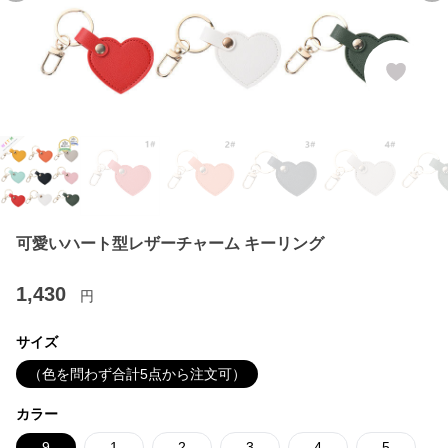
可愛いハート型レザーチャーム キーリング
1,430
円
サイズ
（色を問わず合計5点から注文可）
カラー
9
1
2
3
4
5