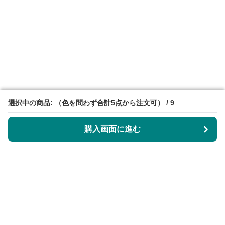
選択中の商品: （色を問わず合計5点から注文可） / 9
選択中の商品: （色を問わず合計5点から注文可） / 9
購入画面に進む
購入画面に進む