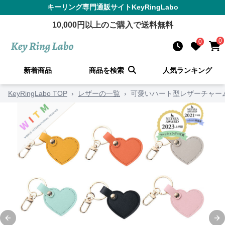
キーリング
専門通販サイト
KeyRingLabo
10,000
円以上のご購入で送料無料
0
0
新着商品
商品を検索
人気ランキング
KeyRingLabo TOP
›
レザーの一覧
›
可愛いハート型レザーチャー
Previous slide
Ne