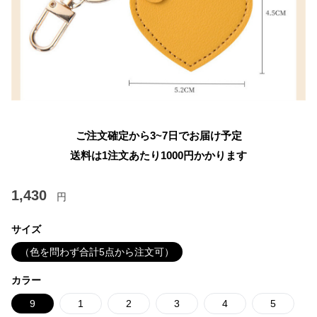
ご注文確定から3~7日でお届け予定
送料は1注文あたり
1000
円かかります
1,430
円
サイズ
（色を問わず合計5点から注文可）
カラー
9
1
2
3
4
5