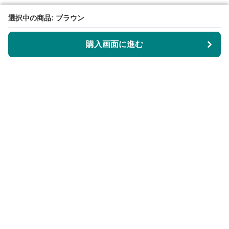
選択中の商品: ブラウン
選択中の商品: ブラウン
購入画面に進む
購入画面に進む
KeyRingLabo
について
会社概要