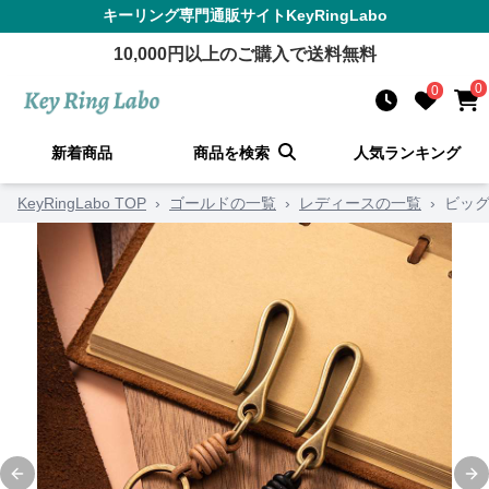
キーリング
専門通販サイト
KeyRingLabo
10,000
円以上のご購入で送料無料
0
0
新着商品
商品を検索
人気ランキング
KeyRingLabo TOP
›
ゴールドの一覧
›
レディースの一覧
›
ビッ
Previous slide
Ne