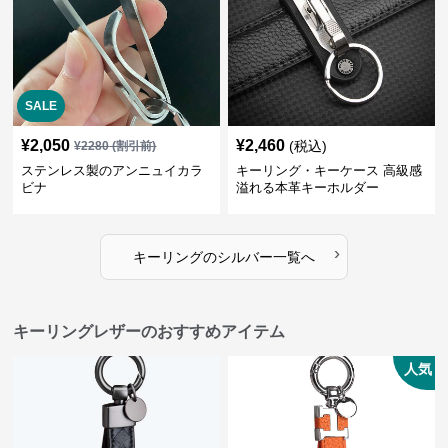
SALE
¥
2,050
¥
2,460
(税込)
¥
2280
(割引前)
ステンレス製のアンニュイカラ
キーリング・キーケース 高級感
ビナ
溢れる本革キーホルダー
›
キーリング
の
シルバー
一覧へ
キーリングレザーのおすすめアイテム
人気