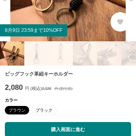
8
月
9
日 23:59まで10%OFF
ビッグフック革紐キーホルダー
2,080
円 (税込)
2,320
円 (割引前)
カラー
ブラウン
ブラック
購入画面に進む