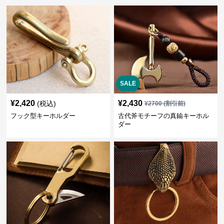
SALE
¥
2,420
¥
2,430
(税込)
¥
2700
(割引前)
フック型キーホルダー
古代斧モチーフの真鍮キーホル
ダー