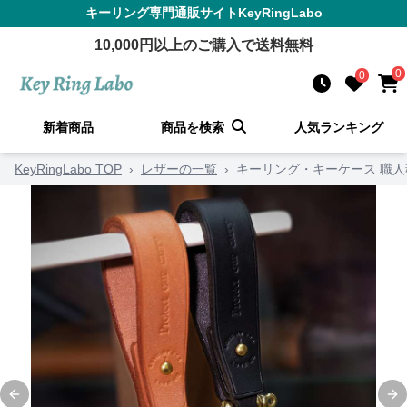
キーリング
専門通販サイト
KeyRingLabo
10,000
円以上のご購入で送料無料
0
0
新着商品
商品を検索
人気ランキング
KeyRingLabo TOP
›
レザーの一覧
›
キーリング・キーケース 職
Previous slide
Ne