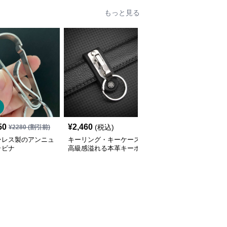
もっと見る
SALE
50
¥
2,460
¥
5,110
(税込)
¥
2280
(割引前)
¥
5680
(割引前)
ンレス製のアンニュ
キーリング・キーケース
イタリア製高級革キーホ
ラビナ
高級感溢れる本革キーホ
ルダー
ルダー