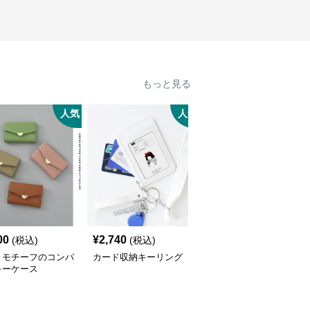
もっと見る
人気
人気
00
¥
2,740
¥
2,740
(税込)
(税込)
(税込)
トモチーフのコンパ
カード収納キーリング
キーリング・キーケース
キーケース
職人技が光る高級革製キ
ーホルダー