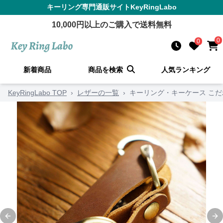
キーリング
専門通販サイト
KeyRingLabo
10,000
円以上のご購入で送料無料
0
0
新着商品
商品を検索
人気ランキング
KeyRingLabo TOP
›
レザーの一覧
›
キーリング・キーケース こ
Previous slide
Ne