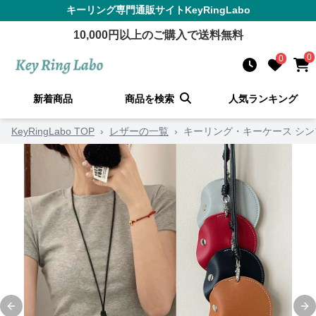
キーリング
専門通販サイト
KeyRingLabo
10,000
円以上のご購入で送料無料
0
0
新着商品
商品を検索
人気ランキング
KeyRingLabo TOP
›
レザーの一覧
›
キーリング・キーケース シ
Previous slide
Ne