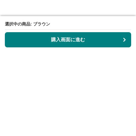
選択中の商品: ブラウン
選択中の商品: ブラウン
購入画面に進む
購入画面に進む
KeyRingLabo
について
会社概要