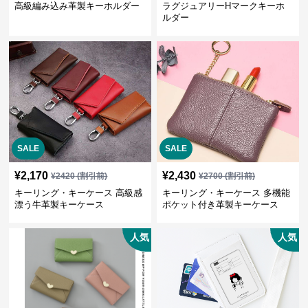
高級編み込み革製キーホルダー
ラグジュアリーHマークキーホ
ルダー
SALE
SALE
¥
2,170
¥
2,430
¥
2420
(割引前)
¥
2700
(割引前)
キーリング・キーケース 高級感
キーリング・キーケース 多機能
漂う牛革製キーケース
ポケット付き革製キーケース
人気
人気