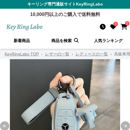
キーリング
専門通販サイト
KeyRingLabo
10,000
円以上のご購入で送料無料
0
0
新着商品
商品を検索
人気ランキング
KeyRingLabo TOP
›
レザーの一覧
›
レディースの一覧
›
高級車用
Previous slide
Ne