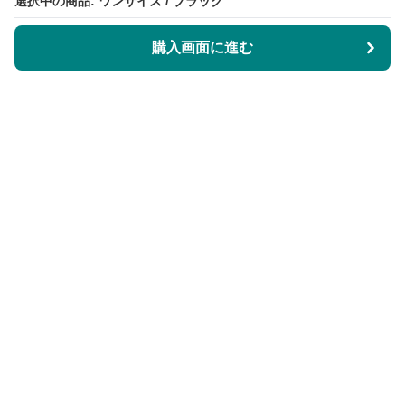
選択中の商品: ワンサイズ / ブラック
選択中の商品: ワンサイズ / ブラック
購入画面に進む
購入画面に進む
KeyRingLabo
について
会社概要
利用規約