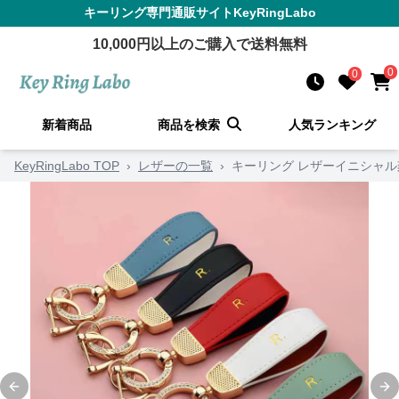
キーリング
専門通販サイト
KeyRingLabo
10,000
円以上のご購入で送料無料
0
0
新着商品
商品を検索
人気ランキング
KeyRingLabo TOP
›
レザーの一覧
›
キーリング レザーイニシャ
Previous slide
Ne